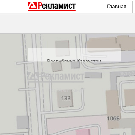
Главная
Контакты
Республика Казахстан
г.Павлодар,
Респуб
ул.Ак.Бектурова, 137
г. Павл
© 2016 ТОО “Рекламист”
tooreklamist@mail.ru
WhatsApp
+7 771 427 44 16