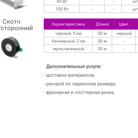
60 Вт
-
-
шт
100 Вт
-
-
шт
Скотч
Характеристика
Длина
Цвет
усторонний
черный, 5 см
50 м
черный
баннерный, 2 см
50 м
-
мультикамный
30 м
-
Дополнительные услуги:
- доставка материалов;
- раскрой по заданному размеру;
- фрезерная и плоттерная резка;