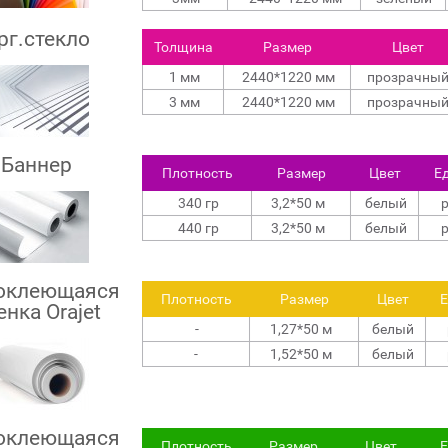
рг.стекло
Толщина
Размер
Цвет
1 мм
2440*1220 мм
прозрачны
3 мм
2440*1220 мм
прозрачны
Баннер
Плотность
Размер
Цвет
Ед
340 гр
3,2*50 м
белый
р
440 гр
3,2*50 м
белый
р
оклеющаяся
Плотность
Размер
Цвет
Е
енка Orajet
-
1,27*50 м
белый
-
1,52*50 м
белый
оклеющаяся
Плотность
Размер
Цвет
Е