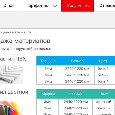
О нас
Портфолио
Услуги
Отзыв
родажа материалов
ажа материалов
лы для наружной рекламы:
астик ПВХ
Толщина
Размер
Цвет
3мм
2440*1220 мм
белый
5мм
2440*1220 мм
белый
8мм
2440*1220 мм
белый
ил цветной
Толщина
Размер
Цвет
3мм
2440*1220 мм
красный
3мм
2440*1220 мм
желтый
3мм
2440*1220 мм
зеленый