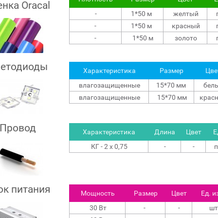
енка Oracal
-
1*50 м
желтый
-
1*50 м
красный
-
1*50 м
золото
етодиоды
Характеристика
Размер
Цве
влагозащищенные
15*70 мм
бел
влагозащищенные
15*70 мм
крас
Провод
Характеристика
Длина
Цвет
Е
КГ - 2 х 0,75
-
-
п
ок питания
Мощность
Размер
Цвет
Ед. и
30 Вт
-
-
шт