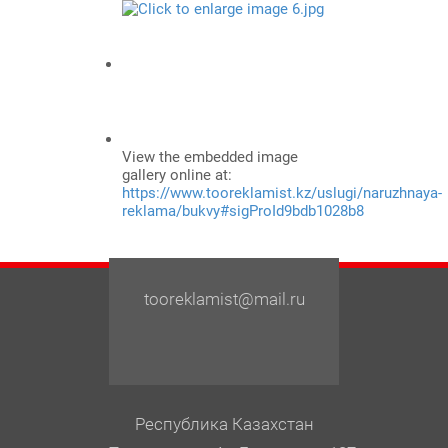
View the embedded image
gallery online at:
https://www.tooreklamist.kz/uslugi/naruzhnaya-
reklama/bukvy#sigProId9bdb1028b8
tooreklamist@mail.ru
Республика Казахстан