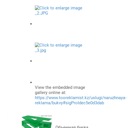
View the embedded image
gallery online at:
https://www.tooreklamist.kz/uslugi/naruzhnaya-
reklama/bukvy#sigProIdec5e0d3dab
Объемная буква