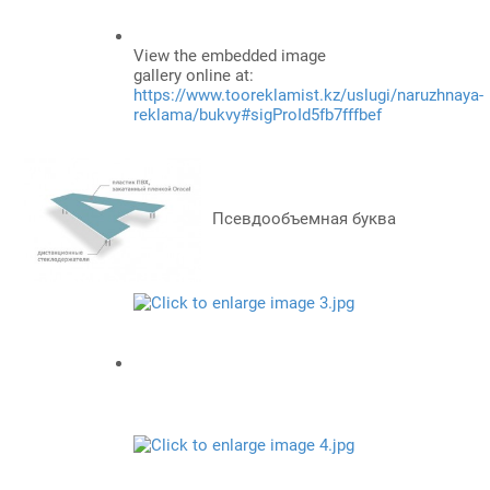
View the embedded image
gallery online at:
https://www.tooreklamist.kz/uslugi/naruzhnaya-
reklama/bukvy#sigProId5fb7fffbef
Псевдообъемная буква