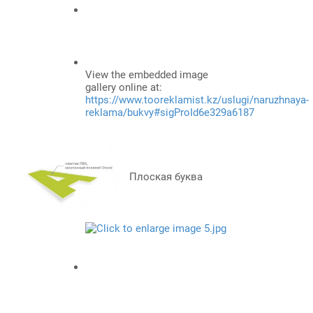
View the embedded image
gallery online at:
https://www.tooreklamist.kz/uslugi/naruzhnaya-
reklama/bukvy#sigProId6e329a6187
Плоская буква