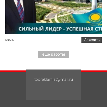
Заказать
№607
tooreklamist@mail.ru