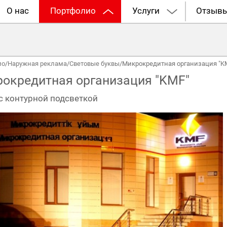
О нас
Портфолио
Услуги
Отзыв
ио
/
Наружная реклама
/
Световые буквы
/
Микрокредитная организация "K
окредитная организация "KMF"
с контурной подсветкой