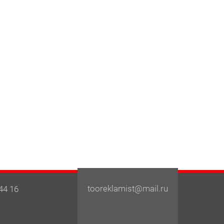
tooreklamist@mail.ru
44 16