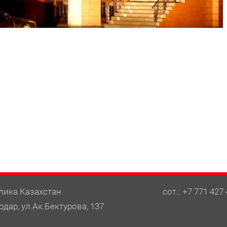
лика Казахстан
сот.: +7 771 427 
одар, ул.Ак.Бектурова, 137