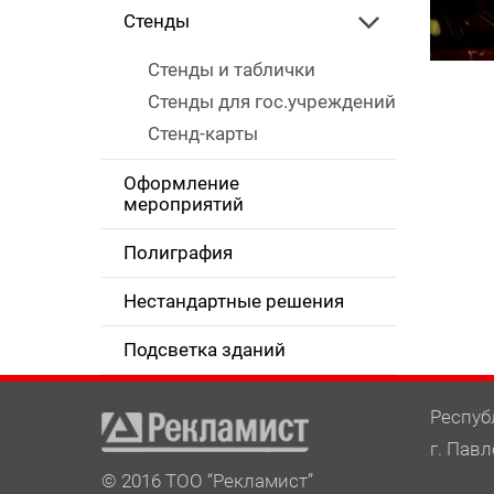
Стенды
Стенды и таблички
Стенды для гос.учреждений
Стенд-карты
Оформление
мероприятий
Полиграфия
Нестандартные решения
Подсветка зданий
Респуб
г. Павл
© 2016 ТОО “Рекламист”