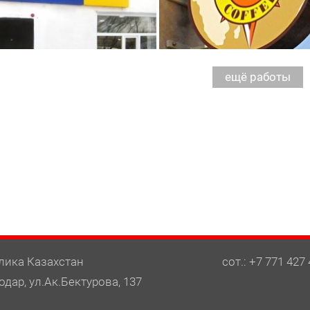
лика Казахстан
сот.: +7 771 427 
одар, ул.Ак.Бектурова, 137