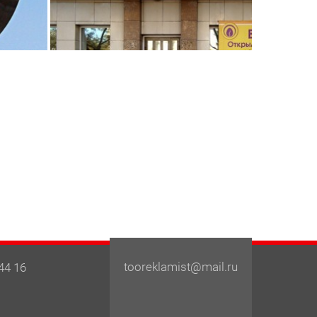
tooreklamist@mail.ru
44 16