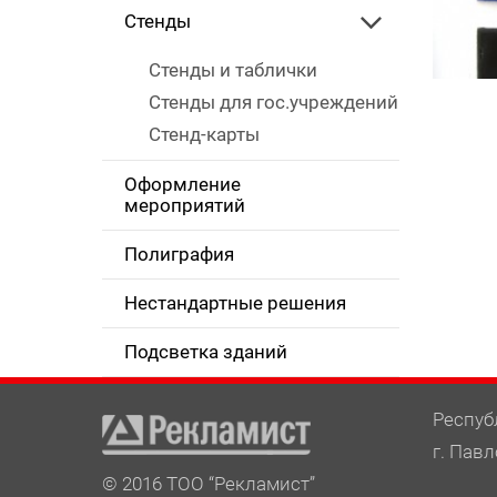
Стенды
Стенды и таблички
Стенды для гос.учреждений
Стенд-карты
Оформление
мероприятий
Полиграфия
Нестандартные решения
Подсветка зданий
Респуб
г. Павл
© 2016 ТОО “Рекламист”