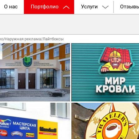
О нас
Портфолио
Услуги
Отзыв
ио
/
Наружная реклама
/
Лайтбоксы