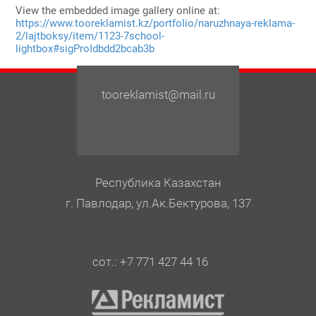
View the embedded image gallery online at:
https://www.tooreklamist.kz/portfolio/naruzhnaya-reklama-
2/lajtboksy/item/1123-7school-
lightbox#sigProIdbdd2bcab3b
tooreklamist@mail.ru
Республика Казахстан
г. Павлодар, ул.Ак.Бектурова, 137
сот.: +7 771 427 44 16