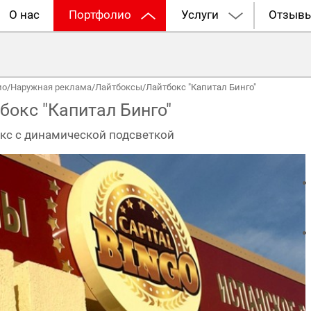
О нас
Портфолио
Услуги
Отзыв
ио
/
Наружная реклама
/
Лайтбоксы
/
Лайтбокс "Капитал Бинго"
бокс "Капитал Бинго"
кс с динамической подсветкой