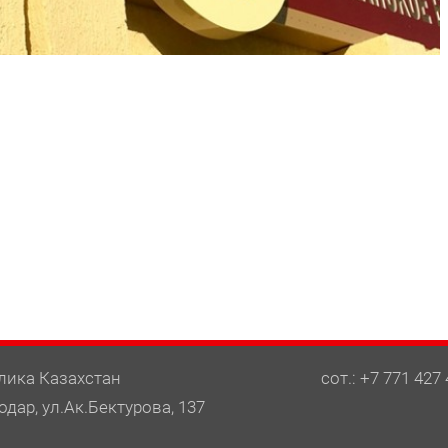
лика Казахстан
сот.: +7 771 427 
одар, ул.Ак.Бектурова, 137