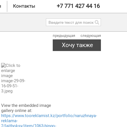
+7 771 427 44 16
ы
Контакты
предыдущая
следующая
Хочу также
View the embedded image
gallery online at:
https://www.tooreklamist.kz/portfolio/naruzhnaya-
reklama-
2/lajtboksy/item/1063-bingo-