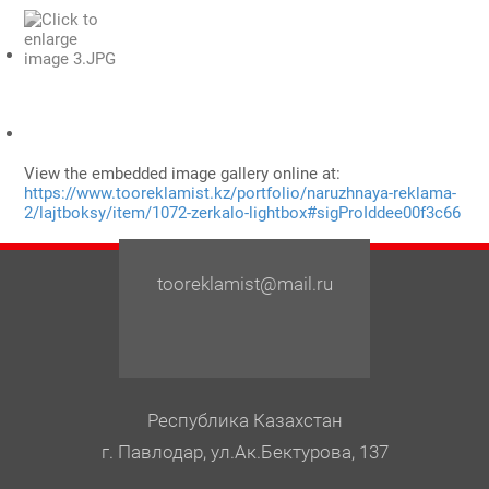
View the embedded image gallery online at:
https://www.tooreklamist.kz/portfolio/naruzhnaya-reklama-
2/lajtboksy/item/1072-zerkalo-lightbox#sigProIddee00f3c66
tooreklamist@mail.ru
Республика Казахстан
г. Павлодар, ул.Ак.Бектурова, 137