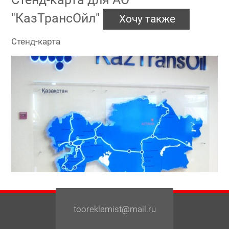
"КазТрансОйл"
Хочу также
Стенд-карта
tooreklamist@mail.ru