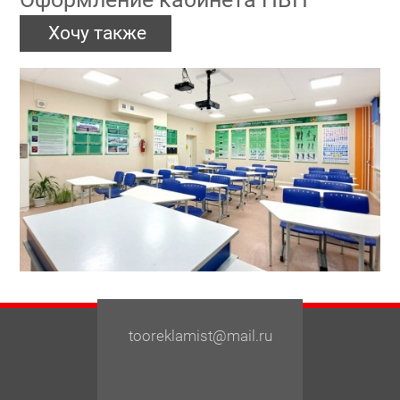
Хочу также
tooreklamist@mail.ru