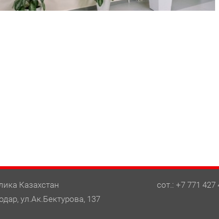
лика Казахстан
сот.: +7 771 427 
одар, ул.Ак.Бектурова, 137