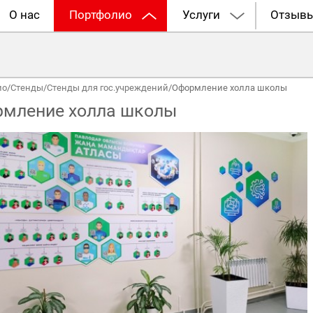
О нас
Портфолио
Услуги
Отзыв
ио
/
Стенды
/
Стенды для гос.учреждений
/
Оформление холла школы
мление холла школы