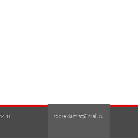
tooreklamist@mail.ru
44 16