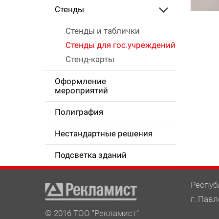
Стенды
Стенды и таблички
Стенды для гос.учреждений
Стенд-карты
Оформление
мероприятий
Полиграфия
Нестандартные решения
Подсветка зданий
Респуб
г. Павл
© 2016 ТОО “Рекламист”