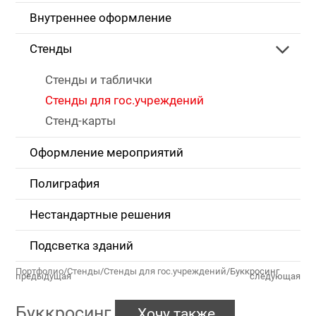
Внутреннее оформление
Стенды
Стенды и таблички
Стенды для гос.учреждений
Стенд-карты
Оформление мероприятий
Полиграфия
Нестандартные решения
Подсветка зданий
Портфолио
/
Стенды
/
Стенды для гос.учреждений
/
Буккросинг
предыдущая
следующая
Буккросинг
Хочу также