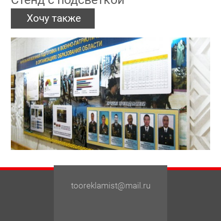
Хочу также
tooreklamist@mail.ru