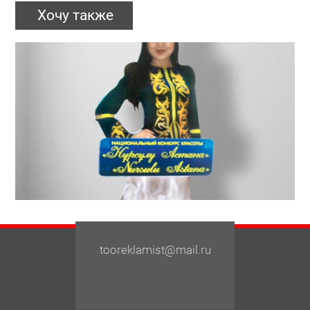
Хочу также
tooreklamist@mail.ru