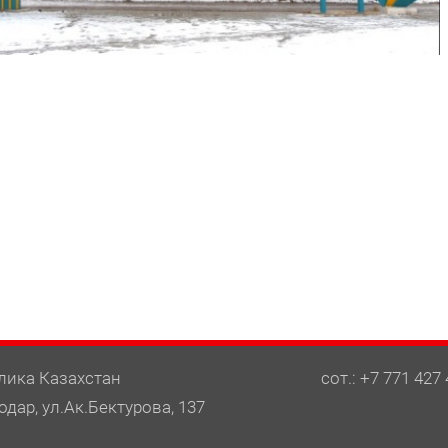
лика Казахстан
сот.: +7 771 427 
одар, ул.Ак.Бектурова, 137