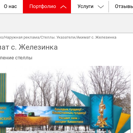
О нас
Портфолио
Услуги
Отзыв
ио
/
Наружная реклама
/
Стеллы. Указатели
/
Акимат с. Железинка
ат с. Железинка
ление стеллы