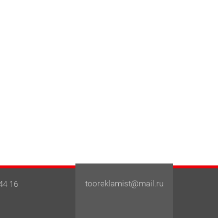
tooreklamist@mail.ru
44 16