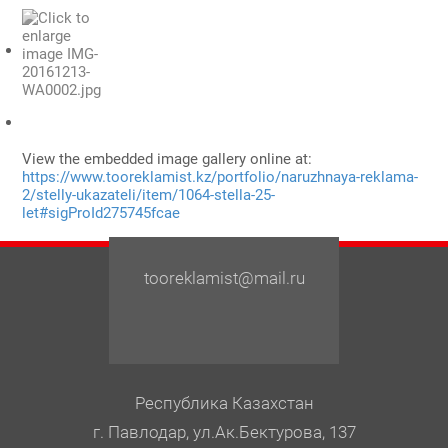
View the embedded image gallery online at:
https://www.tooreklamist.kz/portfolio/naruzhnaya-reklama-
2/stelly-ukazateli/item/1064-stella-25-
let#sigProId275745fcae
tooreklamist@mail.ru
Республика Казахстан
г. Павлодар, ул.Ак.Бектурова, 137