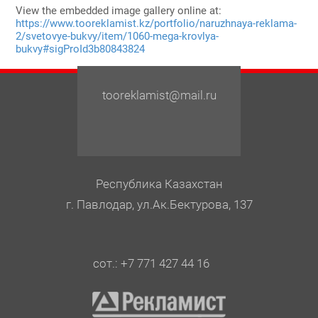
View the embedded image gallery online at:
https://www.tooreklamist.kz/portfolio/naruzhnaya-reklama-
2/svetovye-bukvy/item/1060-mega-krovlya-
bukvy#sigProId3b80843824
tooreklamist@mail.ru
Республика Казахстан
г. Павлодар, ул.Ак.Бектурова, 137
сот.: +7 771 427 44 16