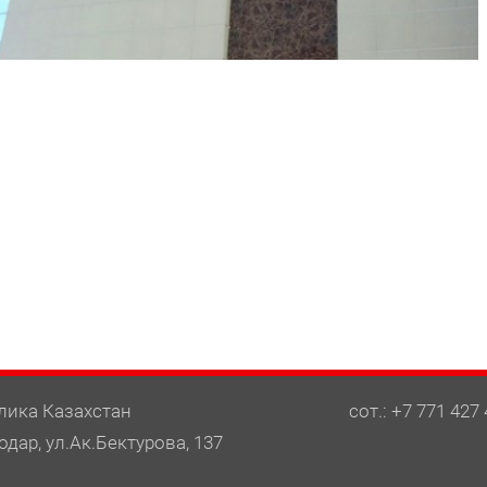
лика Казахстан
сот.: +7 771 427 
одар, ул.Ак.Бектурова, 137