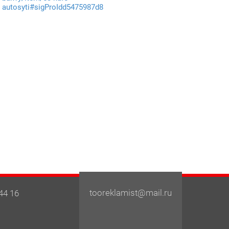
autosyti#sigProIdd5475987d8
tooreklamist@mail.ru
44 16