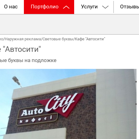
О нас
Портфолио
Услуги
Отзыв
ио
/
Наружная реклама
/
Световые буквы
/
Кафе "Автосити"
 "Автосити"
ые буквы на подложке