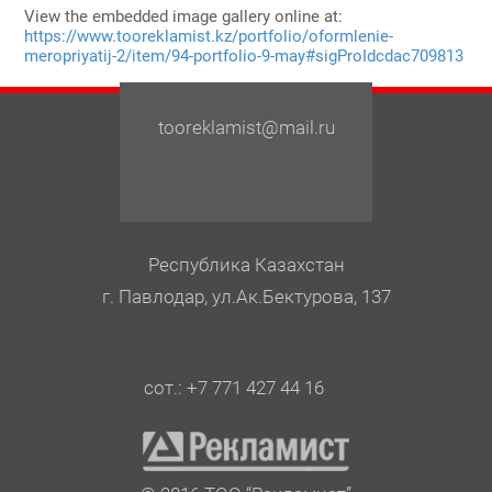
View the embedded image gallery online at:
https://www.tooreklamist.kz/portfolio/oformlenie-
meropriyatij-2/item/94-portfolio-9-may#sigProIdcdac709813
tooreklamist@mail.ru
Республика Казахстан
г. Павлодар, ул.Ак.Бектурова, 137
сот.: +7 771 427 44 16