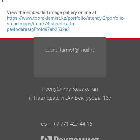
View the embedded image gallery online at:
https://www.tooreklamist.kz/portfolio/stendy-2/porfolio-
stend-maps/item/74-stend-karta-
pavlodar#sigProId87ab2532e3
tooreklamist@mail.ru
Республика Казахстан
г. Павлодар, ул.Ак.Бектурова, 137
сот.: +7 771 427 44 16