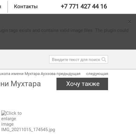
+7 771 427 44 16
ы
Контакты
×
gin tags exists and contains valid image files. The plugin could
школа имени Мухтара Ауэзова
предыдущая
следующая
ни Мухтара
Хочу также