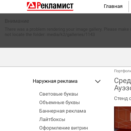
Главная
Внимание
There was a problem rendering your image gallery. Please make su
not locate the folder: media/k2/galleries/1143
Портфол
Сред
Наружная реклама
Ауэз
Световые буквы
Стенд 
Объемные буквы
Баннерная реклама
Лайтбоксы
Оформление витрин