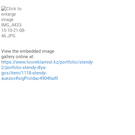
View the embedded image
gallery online at:
https://www.tooreklamist.kz/portfolio/stendy-
2/porfolio-stendy-dlya-
gos/item/1118-stendy-
auezov#sigProIdac4904fad9