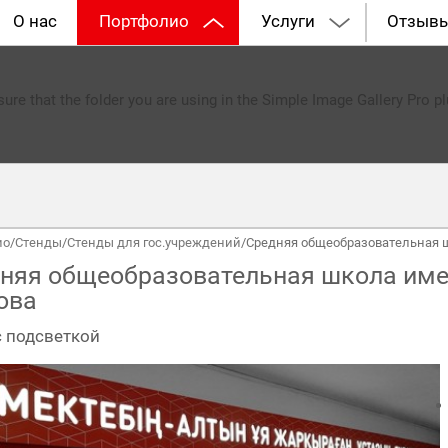
О нас
Портфолио
Услуги
Отзыв
re that the folder you are using in the Simple Image Gallery Pro plu
ио
/
Стенды
/
Стенды для гос.учреждений
/
Средняя общеобразовательная 
няя общеобразовательная школа име
ова
с подсветкой