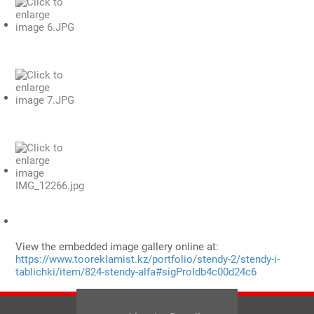
View the embedded image gallery online at:
https://www.tooreklamist.kz/portfolio/stendy-2/stendy-i-
tablichki/item/824-stendy-alfa#sigProIdb4c00d24c6