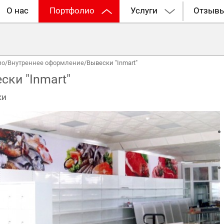
О нас
Портфолио
Услуги
Отзыв
ио
/
Внутреннее оформление
/
Вывески "Inmart"
ски "Inmart"
ки