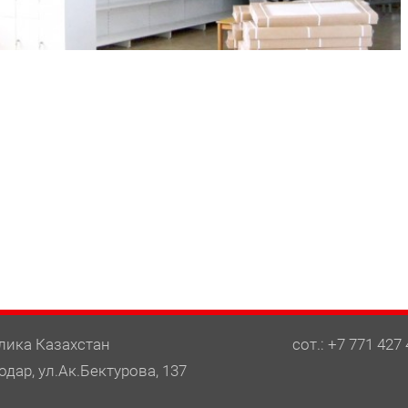
лика Казахстан
сот.: +7 771 427 
одар, ул.Ак.Бектурова, 137