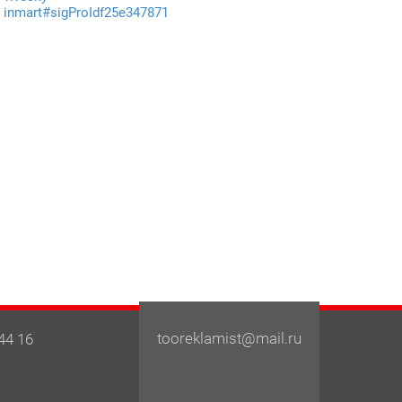
inmart#sigProIdf25e347871
tooreklamist@mail.ru
44 16