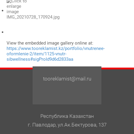
View the embedded image gallery online at:
https://www.tooreklamist.kz/portfolio/vnutrenee-
oformlenie-2/item/1125-vnutr-
sibwellness#sigProId9d6d2833aa
tooreklamist@mail.ru
Республика Казахстан
г. Павлодар, ул.Ак.Бектурова, 137