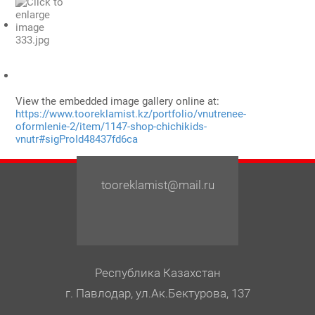
View the embedded image gallery online at:
https://www.tooreklamist.kz/portfolio/vnutrenee-
oformlenie-2/item/1147-shop-chichikids-
vnutr#sigProId48437fd6ca
tooreklamist@mail.ru
Республика Казахстан
г. Павлодар, ул.Ак.Бектурова, 137