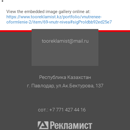
View the embedded image gallery online at:
https://www.tooreklamist.kz/portfolio/vnutrenee-
oformlenie-2/item/69-vnutr-nivea#sigProIdbb92ed25e7
tooreklamist@mail.ru
Республика Казахстан
г. Павлодар, ул.Ак.Бектурова, 137
сот.: +7 771 427 44 16