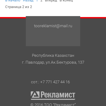
В начало
Назад
1
2
Вперед
В конец
Страница 2 из 2
tooreklamist@mail.ru
Республика Казахстан
г. Павлодар, ул.Ак.Бектурова, 137
сот.: +7 771 427 44 16
© 2016 ТОО “Рекламист”